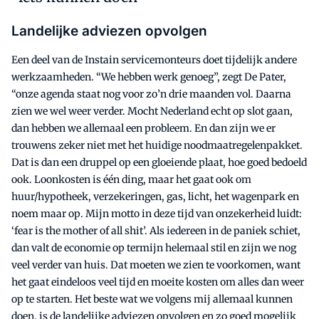
Landelijke adviezen opvolgen
Een deel van de Instain servicemonteurs doet tijdelijk andere
werkzaamheden. “We hebben werk genoeg”, zegt De Pater,
“onze agenda staat nog voor zo’n drie maanden vol. Daarna
zien we wel weer verder. Mocht Nederland echt op slot gaan,
dan hebben we allemaal een probleem. En dan zijn we er
trouwens zeker niet met het huidige noodmaatregelenpakket.
Dat is dan een druppel op een gloeiende plaat, hoe goed bedoeld
ook. Loonkosten is één ding, maar het gaat ook om
huur/hypotheek, verzekeringen, gas, licht, het wagenpark en
noem maar op. Mijn motto in deze tijd van onzekerheid luidt:
‘fear is the mother of all shit’. Als iedereen in de paniek schiet,
dan valt de economie op termijn helemaal stil en zijn we nog
veel verder van huis. Dat moeten we zien te voorkomen, want
het gaat eindeloos veel tijd en moeite kosten om alles dan weer
op te starten. Het beste wat we volgens mij allemaal kunnen
doen, is de landelijke adviezen opvolgen en zo goed mogelijk