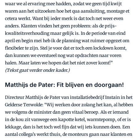
waar we al ervaring mee hadden, zodat we geen tijd kwijt
waren aan het uitzoeken hoe het qua aansluiting, montage et
cetera werkt. Want bij ieder merk is dat toch net weer even
anders. Klanten vinden het geen probleem: als de prijs-
kwaliteitsverhouding maar gelijk is. In de periode van eind
april en begin mei heb ik de planning wat ruimer opgezet om
flexibeler te zijn. Stel je voor dat er toch een lockdown komt,
dan kunnen we eventueel nog wat opdrachten naar voren
halen. Maar laten we hopen dat het niet zover komt!”
(Tekst gaat verder onder kader.)
Matthijs de Pater: Fit blijven en doorgaan!
Directeur Matthijs de Pater van installatiebedrijf Instain in het
Gelderse Terwolde: “Wij werken door zolang het kan, al hebben
we volgens de minister dan geen vitaal beroep. Als er iemand
in de kou zit vanwege een kapotte ketel, warmtepomp, of er is
lekkage, dan is het toch wel fijn dat wij iets kunnen doen. Een
aantal collega’s werkt thuis, de monteurs gaan naar klanten en