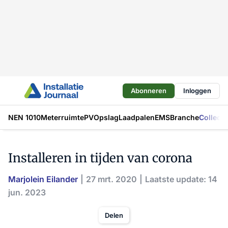
Abonneren
Inloggen
NEN 1010
Meterruimte
PV
Opslag
Laadpalen
EMS
Branche
Collecti
Installeren in tijden van corona
Marjolein Eilander
27 mrt. 2020
Laatste update: 14
jun. 2023
Delen