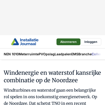
Abonneren
Inloggen
NEN 1010
Meterruimte
PV
Opslag
Laadpalen
EMS
Branche
Collecti
Windenergie en waterstof kansrijke
combinatie op de Noordzee
Windturbines en waterstof gaan een belangrijke
rol spelen in ons toekomstig energienetwerk. Op
de Noordzee. Dat schetst TNO in een recent