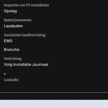
Inspectie van PV installaties
Opslag
Batterijsystemen
Laadpalen
Aansluiten laadinrichting
EMS
Branche
Verlichting
Volg Installatie Journaal
x
LinkedIn
Installatie Journaal is onderdeel van VMN media. Lees in
ons
manifest
waar VMN media voor staat. Op gebruik van deze