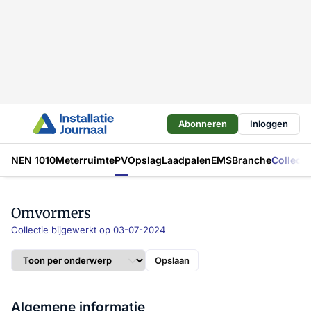
Abonneren
Inloggen
NEN 1010
Meterruimte
PV
Opslag
Laadpalen
EMS
Branche
Collecti
Omvormers
Collectie bijgewerkt op 03-07-2024
Opslaan
Algemene informatie