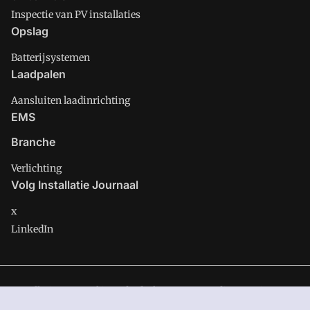
Inspectie van PV installaties
Opslag
Batterijsystemen
Laadpalen
Aansluiten laadinrichting
EMS
Branche
Verlichting
Volg Installatie Journaal
x
LinkedIn
Installatie Journaal is onderdeel van VMN media. Lees in
ons
manifest
waar VMN media voor staat. Op gebruik van deze