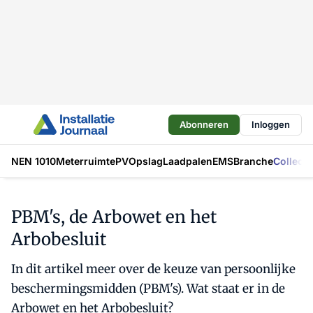
Abonneren
Inloggen
NEN 1010
Meterruimte
PV
Opslag
Laadpalen
EMS
Branche
Collecti
PBM's, de Arbowet en het
Arbobesluit
In dit artikel meer over de keuze van persoonlijke
beschermingsmidden (PBM's). Wat staat er in de
Arbowet en het Arbobesluit?