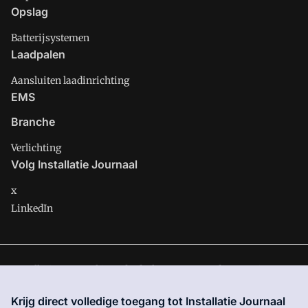
Opslag
Batterijsystemen
Laadpalen
Aansluiten laadinrichting
EMS
Branche
Verlichting
Volg Installatie Journaal
x
LinkedIn
Installatie Journaal is onderdeel van VMN media. Lees in
ons
manifest
waar VMN media voor staat. Op gebruik van deze
Krijg direct volledige toegang tot Installatie Journaal
site zijn de volgende regelingen van toepassing:
Algemene