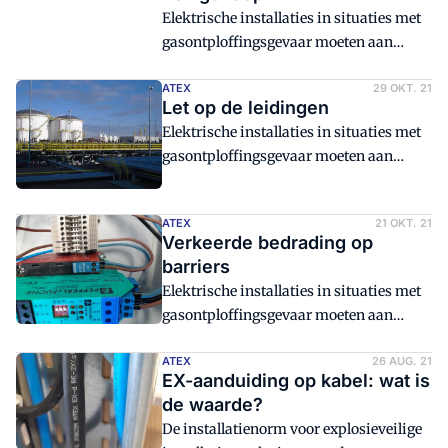
Elektrische installaties in situaties met
gasontploffingsgevaar moeten aan
speciale eisen voldoen. Veel monteurs
weten dat niet.
ATEX
29 OKT. 21
Let op de leidingen
Elektrische installaties in situaties met
gasontploffingsgevaar moeten aan
speciale eisen voldoen. Veel monteurs
weten dat niet.
ATEX
21 OKT. 21
Verkeerde bedrading op
barriers
Elektrische installaties in situaties met
gasontploffingsgevaar moeten aan
speciale eisen voldoen. Veel monteurs
weten dat niet.
ATEX
26 AUG. 21
EX-aanduiding op kabel: wat is
de waarde?
De installatienorm voor explosieveilige