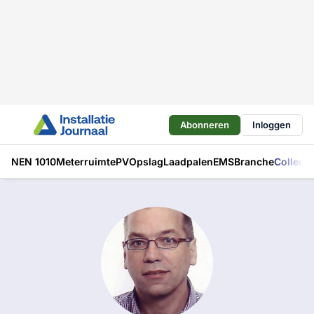
Abonneren
Inloggen
NEN 1010
Meterruimte
PV
Opslag
Laadpalen
EMS
Branche
Collecti