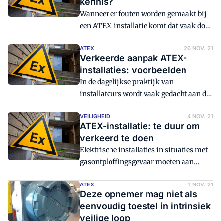
kennis?
Wanneer er fouten worden gemaakt bij
een ATEX-installatie komt dat vaak door
een gebrek aan kennis.
ATEX
26 NOV. 21
Verkeerde aanpak ATEX-
installaties: voorbeelden
In de dagelijkse praktijk van
installateurs wordt vaak gedacht aan de
snelheid van installeren en
kortingspercentages. Bij ATEX-
VEILIGHEID
4 NOV. 21
ATEX-installatie: te duur om
installaties ligt dat echt anders. In dit
verkeerd te doen
artikel geven we voorbeelden van een
Elektrische installaties in situaties met
verkeerde aanpak die resulteerde in hoge
gasontploffingsgevaar moeten aan
kosten.
speciale eisen voldoen.
ATEX
1 NOV. 21
Deze opnemer mag niet als
eenvoudig toestel in intrinsiek
veilige loop