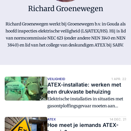
Richard Groenewegen
Richard Groenewegen werkt bij Groenewegen b.v. in Gouda als
hoofd inspecties elektrische veiligheid (LS/ATEX/HS). Hij is lid
van normcommissie NEC 623 (onder andere NEN 3140 en NEN
3840) en lid van het college van deskundigen ATEX bij SABV.
VEILIGHEID
1 APR. 22
ATEX-installatie: werken met
een drukvaste behuizing
Elektrische installaties in situaties met
gasontploffingsgevaar moeten aan
speciale eisen voldoen. In dit artikel
meer over de plaatsing en aansluiting
ATEX
14 DEC. 21
Hoe meet je iemands ATEX-
van een drukvaste behuizing.