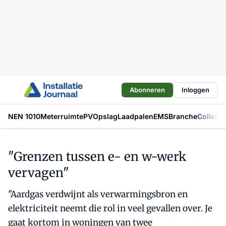
Abonneren
Inloggen
NEN 1010
Meterruimte
PV
Opslag
Laadpalen
EMS
Branche
Collecti
"Grenzen tussen e- en w-werk
vervagen"
"Aardgas verdwijnt als verwarmingsbron en
elektriciteit neemt die rol in veel gevallen over. Je
gaat kortom in woningen van twee