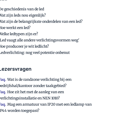
De geschiedenis van de led
Wat zijn leds nou eigenlijk?
Wat zijn de belangrijkste onderdelen van een led?
Hoe werkt een led?
Welke ledtypen zijn er?
'Led vaagt alle andere verlichtingsvormen weg'
Hoe produceer je wit ledlicht?
Ledverlichting: nog veel potentie onbenut
Lezersvragen
Faq.
Wat is de randzone verlichting bij een
bedrijfshal/kantoor zonder taakgebied?
Faq.
Hoe zit het met de aanleg van een
verlichtingsinstallatie en NEN 1010?
Faq.
Mag een armatuur van IP20 met een ledlamp van
IP44 worden toegepast?