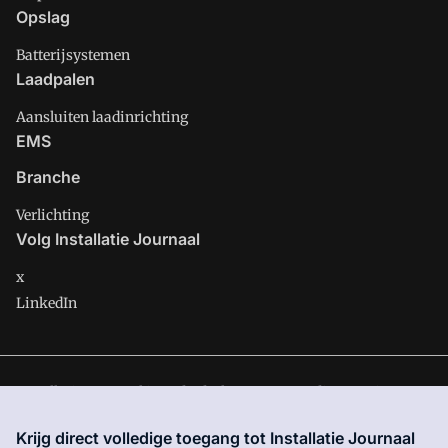
Opslag
Batterijsystemen
Laadpalen
Aansluiten laadinrichting
EMS
Branche
Verlichting
Volg Installatie Journaal
x
LinkedIn
Installatie Journaal is onderdeel van VMN media. Lees in
ons
manifest
waar VMN media voor staat. Op gebruik van deze
Krijg direct volledige toegang tot Installatie Journaal
site zijn de volgende regelingen van toepassing:
Algemene