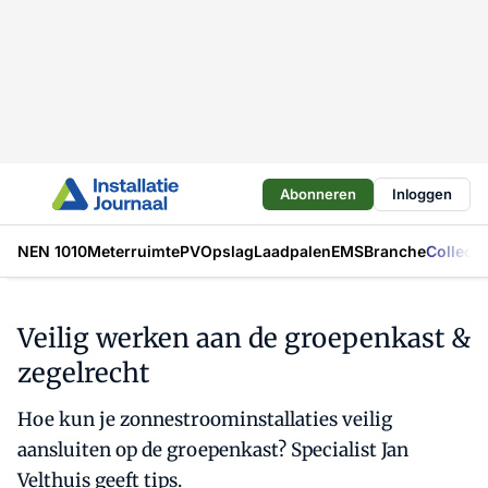
Abonneren
Inloggen
NEN 1010
Meterruimte
PV
Opslag
Laadpalen
EMS
Branche
Collecti
Veilig werken aan de groepenkast &
zegelrecht
Hoe kun je zonnestroominstallaties veilig
aansluiten op de groepenkast? Specialist Jan
Velthuis geeft tips.