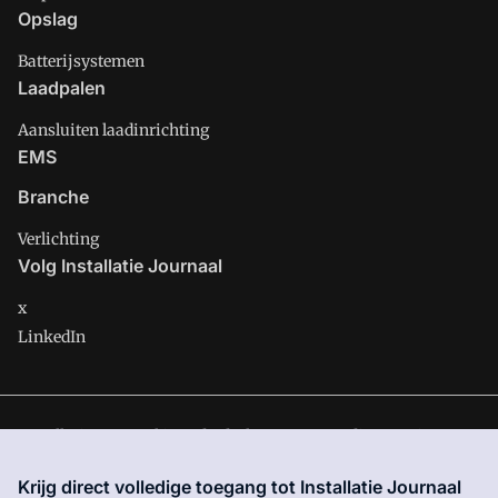
Opslag
Batterijsystemen
Laadpalen
Aansluiten laadinrichting
EMS
Branche
Verlichting
Volg Installatie Journaal
x
LinkedIn
Installatie Journaal is onderdeel van VMN media. Lees in
ons
manifest
waar VMN media voor staat. Op gebruik van deze
Krijg direct volledige toegang tot Installatie Journaal
site zijn de volgende regelingen van toepassing:
Algemene