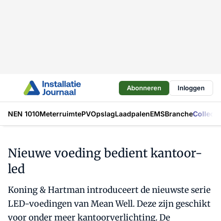
Abonneren
Inloggen
NEN 1010
Meterruimte
PV
Opslag
Laadpalen
EMS
Branche
Collecti
Nieuwe voeding bedient kantoor-
led
Koning & Hartman introduceert de nieuwste serie
LED-voedingen van Mean Well. Deze zijn geschikt
voor onder meer kantoorverlichting. De