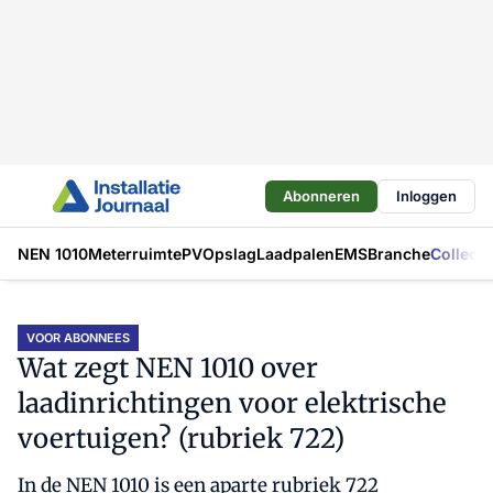
Abonneren
Inloggen
NEN 1010
Meterruimte
PV
Opslag
Laadpalen
EMS
Branche
Collecti
VOOR ABONNEES
Wat zegt NEN 1010 over
laadinrichtingen voor elektrische
voertuigen? (rubriek 722)
In de NEN 1010 is een aparte rubriek 722