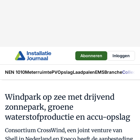
Abonneren
Inloggen
NEN 1010
Meterruimte
PV
Opslag
Laadpalen
EMS
Branche
Collecti
Windpark op zee met drijvend
zonnepark, groene
waterstofproductie en accu-opslag
Consortium CrossWind, een joint venture van
Shell in Nederland en Eneco heeft de aanbesteding