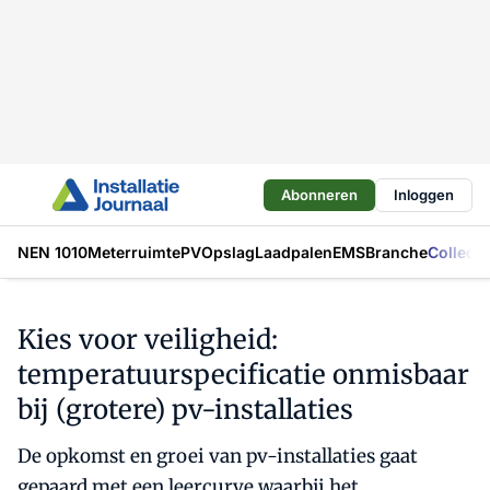
Abonneren
Inloggen
NEN 1010
Meterruimte
PV
Opslag
Laadpalen
EMS
Branche
Collecti
Kies voor veiligheid:
temperatuurspecificatie onmisbaar
bij (grotere) pv-installaties
De opkomst en groei van pv-installaties gaat
gepaard met een leercurve waarbij het