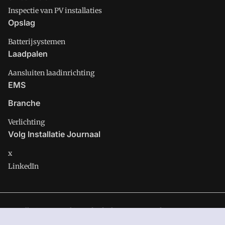
Inspectie van PV installaties
Opslag
Batterijsystemen
Laadpalen
Aansluiten laadinrichting
EMS
Branche
Verlichting
Volg Installatie Journaal
x
LinkedIn
Installatie Journaal is onderdeel van VMN media. Lees in
ons
manifest
waar VMN media voor staat. Op gebruik van deze