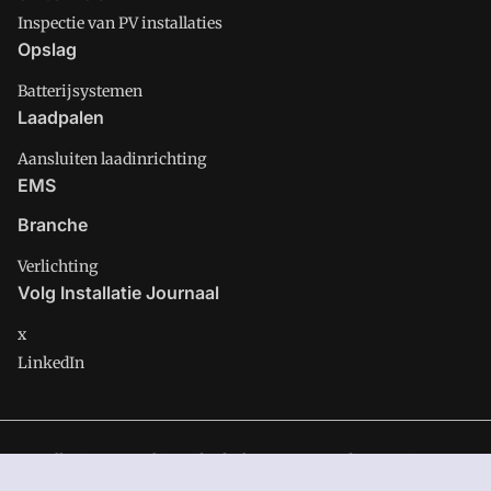
Inspectie van PV installaties
Opslag
Batterijsystemen
Laadpalen
Aansluiten laadinrichting
EMS
Branche
Verlichting
Volg Installatie Journaal
x
LinkedIn
Installatie Journaal is onderdeel van VMN media. Lees in
ons
manifest
waar VMN media voor staat. Op gebruik van deze