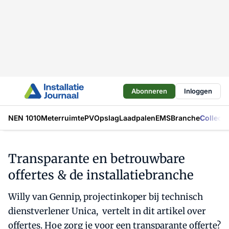
Abonneren
Inloggen
NEN 1010
Meterruimte
PV
Opslag
Laadpalen
EMS
Branche
Collecti
Transparante en betrouwbare
offertes & de installatiebranche
Willy van Gennip, projectinkoper bij technisch
dienstverlener Unica, vertelt in dit artikel over
offertes. Hoe zorg je voor een transparante offerte?