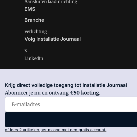
Aansluiten laadinrichting
EMS
Branche
Verlichting
Volg Installatie Journaal
x
LinkedIn
Krijg direct volledige toegang tot Installatie Journaal
Installatie Journaal is onderdeel van VMN media. Lees 
Abonneer je nu en ontvang
€50 korting
.
Voorwaarden
en
Privacy en Cookie beleid
|
Privacy inst
of lees 2 artikelen per maand met een gratis account.