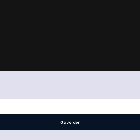
in
ons manifest
waar VMN media voor staat. Op gebruik van deze site
ellingen
Ga verder