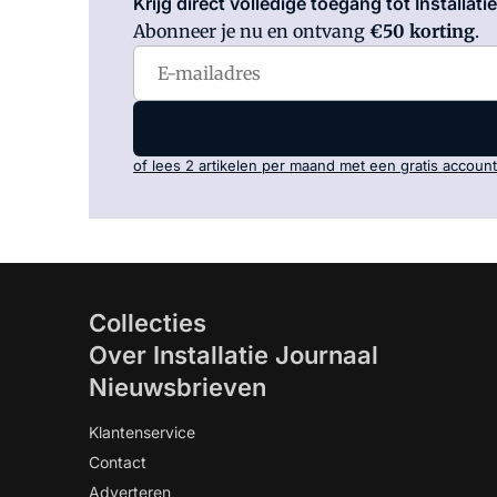
Krijg direct volledige toegang tot Installati
Abonneer je nu en ontvang
€50 korting
.
of lees 2 artikelen per maand met een gratis account
Collecties
Over Installatie Journaal
Nieuwsbrieven
Klantenservice
Contact
Adverteren