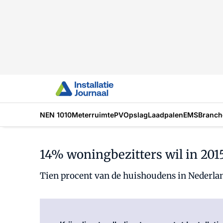
NEN 1010
Meterruimte
PV
Opslag
Laadpalen
EMS
Branch
14% woningbezitters wil in 20
Tien procent van de huishoudens in Nederlan