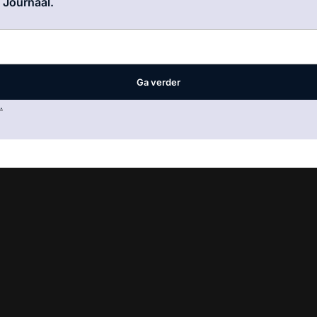
e Journaal.
Ga verder
.