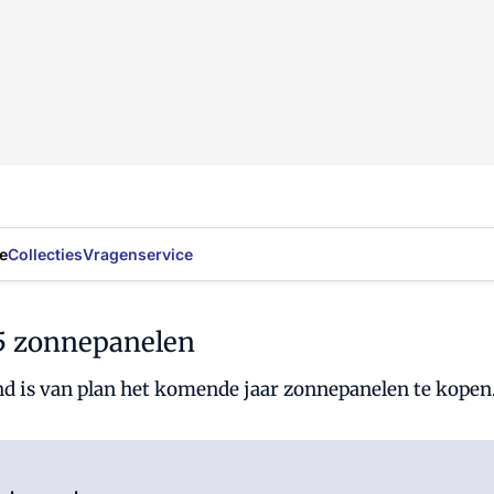
e
Collecties
Vragenservice
15 zonnepanelen
d is van plan het komende jaar zonnepanelen te kopen
Log in
om dit artikel te lezen.