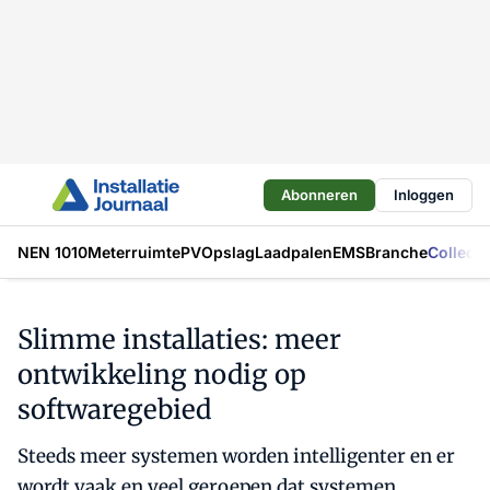
Abonneren
Inloggen
NEN 1010
Meterruimte
PV
Opslag
Laadpalen
EMS
Branche
Collecti
Slimme installaties: meer
ontwikkeling nodig op
softwaregebied
Steeds meer systemen worden intelligenter en er
wordt vaak en veel geroepen dat systemen