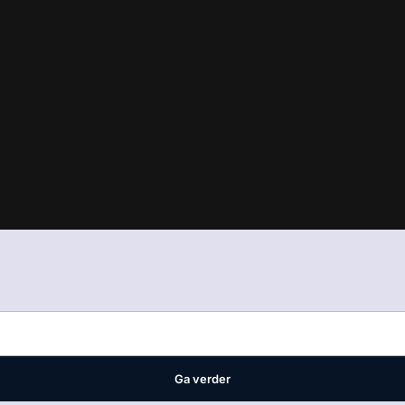
in
ons manifest
waar VMN media voor staat. Op gebruik van deze site
ellingen
Ga verder