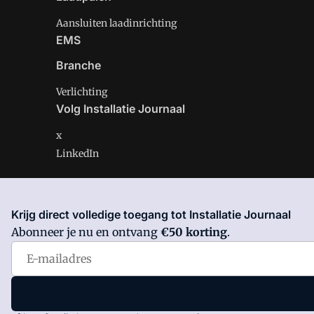
Aansluiten laadinrichting
EMS
Branche
Verlichting
Volg Installatie Journaal
x
LinkedIn
Krijg direct volledige toegang tot Installatie Journaal
Installatie Journaal is onderdeel van VMN media. Lees 
Abonneer je nu en ontvang
€50 korting
.
Voorwaarden
en
Privacy en Cookie beleid
|
Privacy inst