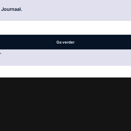
Log in
om dit artikel te lezen.
e Journaal.
Ga verder
.