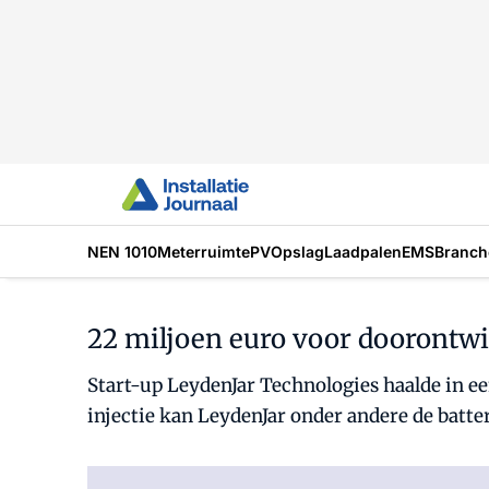
NEN 1010
Meterruimte
PV
Opslag
Laadpalen
EMS
Branch
22 miljoen euro voor doorontwi
Start-up LeydenJar Technologies haalde in ee
injectie kan LeydenJar onder andere de batt