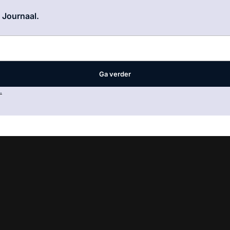
Log in
om dit artikel te lezen.
e Journaal.
Ga verder
.