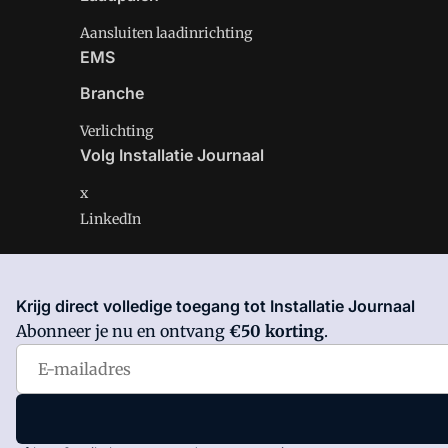
Aansluiten laadinrichting
EMS
Branche
Verlichting
Volg Installatie Journaal
x
LinkedIn
Krijg direct volledige toegang tot Installatie Journaal
Installatie Journaal is onderdeel van VMN media. Lees 
Abonneer je nu en ontvang
€50 korting
.
Voorwaarden
en
Privacy en Cookie beleid
|
Privacy inst