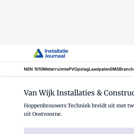
NEN 1010
Meterruimte
PV
Opslag
Laadpalen
EMS
Branch
Van Wijk Installaties & Constr
Hoppenbrouwers Techniek breidt uit met twee
uit Oostvoorne.