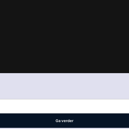
in
ons manifest
waar VMN media voor staat. Op gebruik van deze site
ellingen
Ga verder