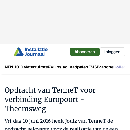
Abonneren
Inloggen
NEN 1010
Meterruimte
PV
Opslag
Laadpalen
EMS
Branche
Collecti
Opdracht van TenneT voor
verbinding Europoort -
Theemsweg
Vrijdag 10 juni 2016 heeft Joulz van TenneT de
opdracht gekregen voor de realisatie van de een