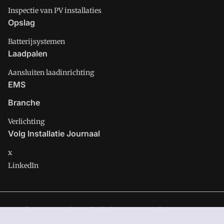
Inspectie van PV installaties
Opslag
Batterijsystemen
Laadpalen
Aansluiten laadinrichting
EMS
Branche
Verlichting
Volg Installatie Journaal
x
LinkedIn
Installatie Journaal is onderdeel van VMN media. Lees in
ons
manifest
waar VMN media voor staat. Op gebruik van deze