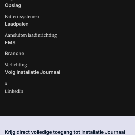
Opslag
Batterijsystemen
Laadpalen
Aansluiten laadinrichting
EMS
Branche
Verlichting
Volg Installatie Journaal
x
LinkedIn
Installatie Journaal is onderdeel van VMN media. Lees in
ons
manifest
waar VMN media voor staat. Op gebruik van deze
Krijg direct volledige toegang tot Installatie Journaal
site zijn de volgende regelingen van toepassing:
Algemene