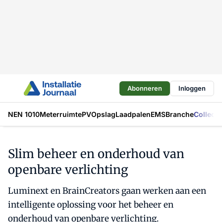
Abonneren
Inloggen
NEN 1010
Meterruimte
PV
Opslag
Laadpalen
EMS
Branche
Collecti
Slim beheer en onderhoud van
openbare verlichting
Luminext en BrainCreators gaan werken aan een
intelligente oplossing voor het beheer en
onderhoud van openbare verlichting.