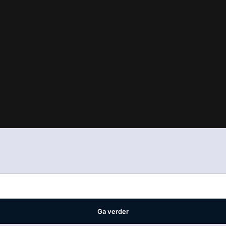
in
ons manifest
waar VMN media voor staat. Op gebruik van deze site
ellingen
Ga verder