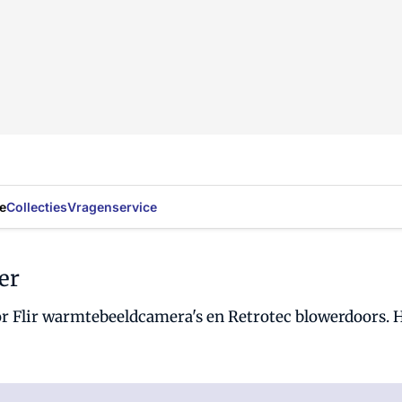
e
Collecties
Vragenservice
er
or Flir warmtebeeldcamera's en Retrotec blowerdoors