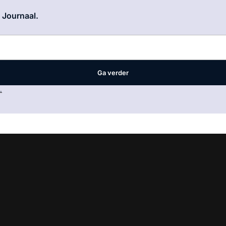
Log in
om dit artikel te lezen.
e Journaal.
Ga verder
.