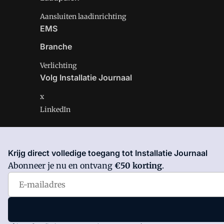
Aansluiten laadinrichting
EMS
Branche
Verlichting
Volg Installatie Journaal
x
LinkedIn
Krijg direct volledige toegang tot Installatie Journaal
Installatie Journaal is onderdeel van VMN media. Lees 
Abonneer je nu en ontvang
€50 korting
.
Voorwaarden
en
Privacy en Cookie beleid
|
Privacy inst