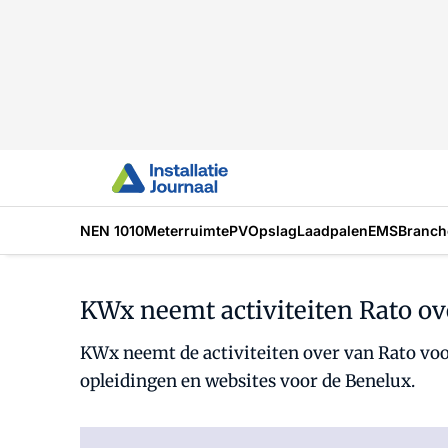
NEN 1010
Meterruimte
PV
Opslag
Laadpalen
EMS
Branch
KWx neemt activiteiten Rato ov
KWx neemt de activiteiten over van Rato vo
opleidingen en websites voor de Benelux.