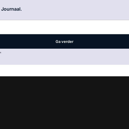
Log in
om dit artikel te lezen.
e Journaal.
Ga verder
.