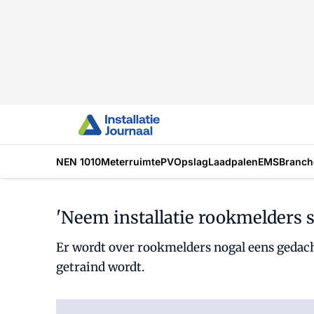
NEN 1010
Meterruimte
PV
Opslag
Laadpalen
EMS
Branch
'Neem installatie rookmelders s
Er wordt over rookmelders nogal eens gedach
getraind wordt.