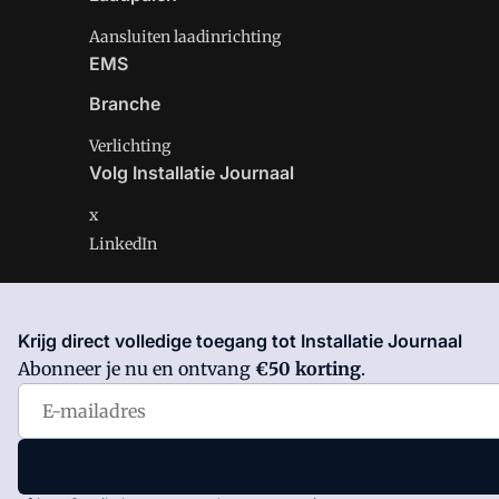
Aansluiten laadinrichting
EMS
Branche
Verlichting
Volg Installatie Journaal
x
LinkedIn
Krijg direct volledige toegang tot Installatie Journaal
Installatie Journaal is onderdeel van VMN media. Lees 
Abonneer je nu en ontvang
€50 korting
.
Voorwaarden
en
Privacy en Cookie beleid
|
Privacy inst