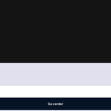
in
ons manifest
waar VMN media voor staat. Op gebruik van deze site
ellingen
Ga verder