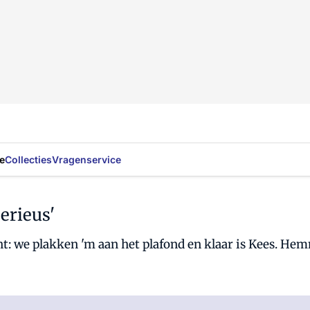
e
Collecties
Vragenservice
erieus'
t: we plakken 'm aan het plafond en klaar is Kees. He