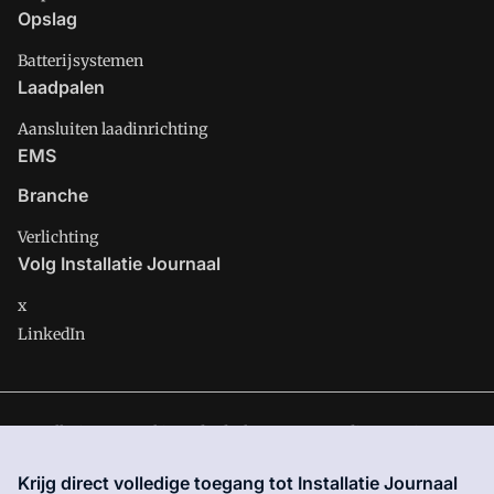
Opslag
Batterijsystemen
Laadpalen
Aansluiten laadinrichting
EMS
Branche
Verlichting
Volg Installatie Journaal
x
LinkedIn
Installatie Journaal is onderdeel van VMN media. Lees in
ons
manifest
waar VMN media voor staat. Op gebruik van deze
Krijg direct volledige toegang tot Installatie Journaal
site zijn de volgende regelingen van toepassing:
Algemene