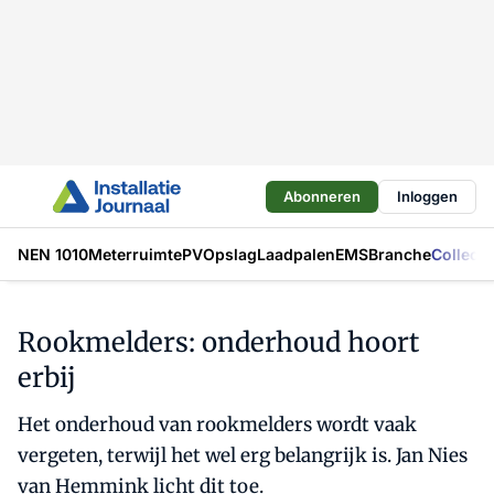
Abonneren
Inloggen
NEN 1010
Meterruimte
PV
Opslag
Laadpalen
EMS
Branche
Collecti
Rookmelders: onderhoud hoort
erbij
Het onderhoud van rookmelders wordt vaak
vergeten, terwijl het wel erg belangrijk is. Jan Nies
van Hemmink licht dit toe.