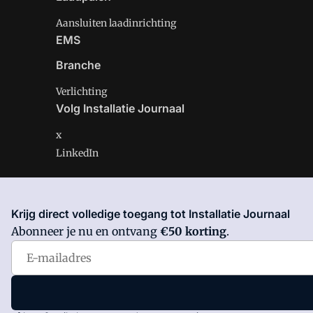
Aansluiten laadinrichting
EMS
Branche
Verlichting
Volg Installatie Journaal
x
LinkedIn
Krijg direct volledige toegang tot Installatie Journaal
Installatie Journaal is onderdeel van VMN media. Lees 
Abonneer je nu en ontvang
€50 korting
.
Voorwaarden
en
Privacy en Cookie beleid
|
Privacy inst