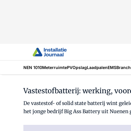
NEN 1010
Meterruimte
PV
Opslag
Laadpalen
EMS
Branch
Vastestofbatterij: werking, voo
De vastestof- of solid state batterij wint gel
het jonge bedrijf Big Ass Battery uit Nuenen 