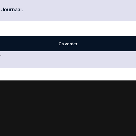
Log in
om dit artikel te lezen.
e Journaal.
Ga verder
.