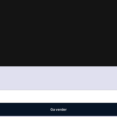
in
ons manifest
waar VMN media voor staat. Op gebruik van deze site
ellingen
Ga verder