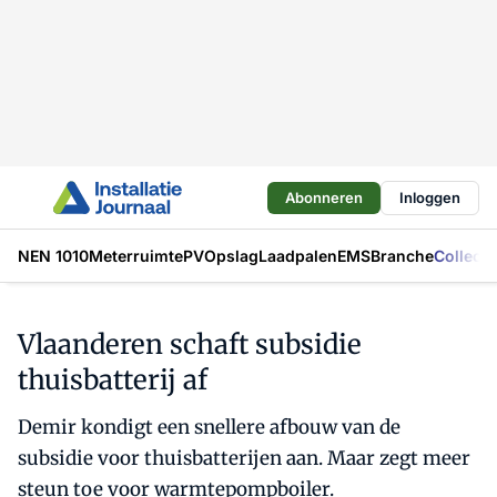
Abonneren
Inloggen
NEN 1010
Meterruimte
PV
Opslag
Laadpalen
EMS
Branche
Collecti
Vlaanderen schaft subsidie
thuisbatterij af
Demir kondigt een snellere afbouw van de
subsidie voor thuisbatterijen aan. Maar zegt meer
steun toe voor warmtepompboiler.