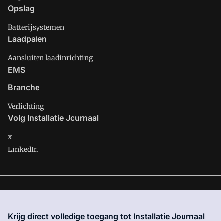
Opslag
Batterijsystemen
Laadpalen
Aansluiten laadinrichting
EMS
Branche
Verlichting
Volg Installatie Journaal
x
LinkedIn
Installatie Journaal is onderdeel van VMN media. Lees in
ons
manifest
waar VMN media voor staat. Op gebruik van deze
Krijg direct volledige toegang tot Installatie Journaal
site zijn de volgende regelingen van toepassing:
Algemene