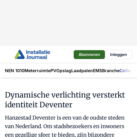
Abonneren
Inloggen
NEN 1010
Meterruimte
PV
Opslag
Laadpalen
EMS
Branche
Collecti
Dynamische verlichting versterkt
identiteit Deventer
Hanzestad Deventer is een van de oudste steden
van Nederland. Om stadsbezoekers en inwoners
een gezellige sfeer te bieden, zijn bijzondere