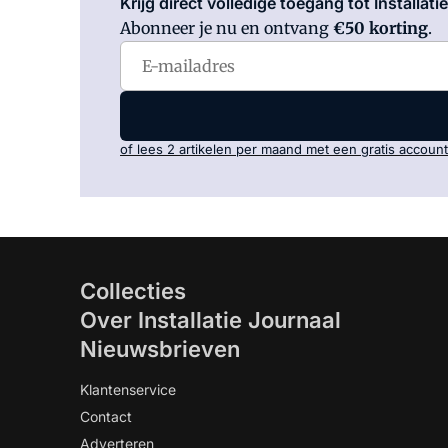
Krijg direct volledige toegang tot Installati
Abonneer je nu en ontvang
€50 korting
.
of lees 2 artikelen per maand met een gratis account
Collecties
Over Installatie Journaal
Nieuwsbrieven
Klantenservice
Contact
Adverteren