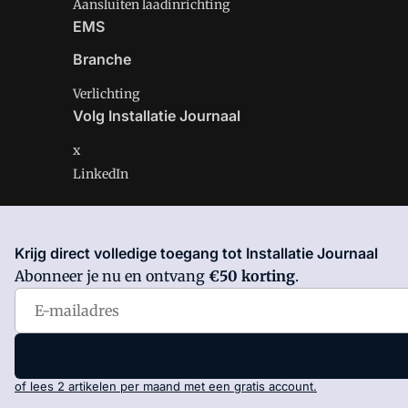
Aansluiten laadinrichting
EMS
Branche
Verlichting
Volg Installatie Journaal
x
LinkedIn
Krijg direct volledige toegang tot Installatie Journaal
Installatie Journaal is onderdeel van VMN media. Lees 
Abonneer je nu en ontvang
€50 korting
.
Voorwaarden
en
Privacy en Cookie beleid
|
Privacy inst
of lees 2 artikelen per maand met een gratis account.