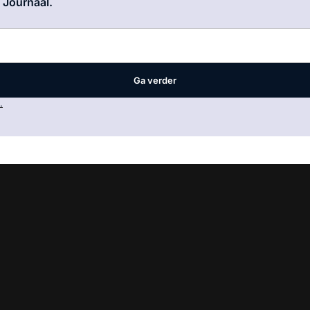
e Journaal.
Ga verder
.