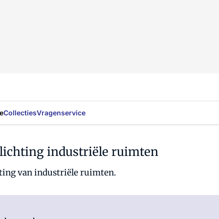
e
Collecties
Vragenservice
lichting industriële ruimten
ting van industriële ruimten.
Log in
om dit artikel te lezen.