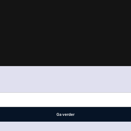
in
ons manifest
waar VMN media voor staat. Op gebruik van deze site
ellingen
Ga verder