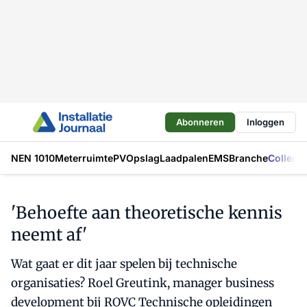
Abonneren
Inloggen
NEN 1010
Meterruimte
PV
Opslag
Laadpalen
EMS
Branche
Collecti
'Behoefte aan theoretische kennis
neemt af'
Wat gaat er dit jaar spelen bij technische
organisaties? Roel Greutink, manager business
development bij ROVC Technische opleidingen