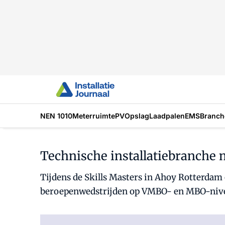
NEN 1010
Meterruimte
PV
Opslag
Laadpalen
EMS
Branch
Technische installatiebranche 
Tijdens de Skills Masters in Ahoy Rotterdam o
beroepenwedstrijden op VMBO- en MBO-nivea