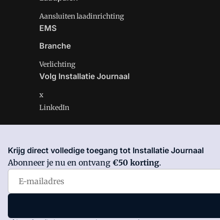
Aansluiten laadinrichting
EMS
Branche
Verlichting
Volg Installatie Journaal
x
LinkedIn
Krijg direct volledige toegang tot Installatie Journaal
Installatie Journaal is onderdeel van VMN media. Lees 
Abonneer je nu en ontvang
€50 korting
.
Voorwaarden
en
Privacy en Cookie beleid
|
Privacy inst