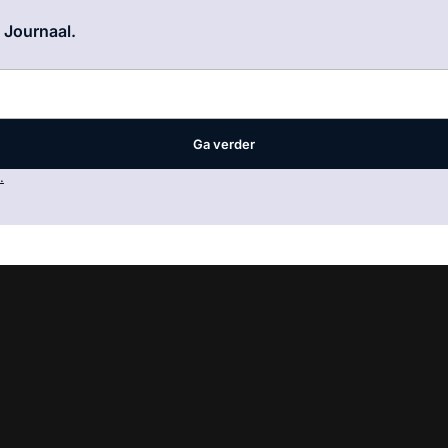
Log in
om dit artikel te lezen.
e Journaal.
Ga verder
.