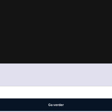
in
ons manifest
waar VMN media voor staat. Op gebruik van deze site
ellingen
Ga verder