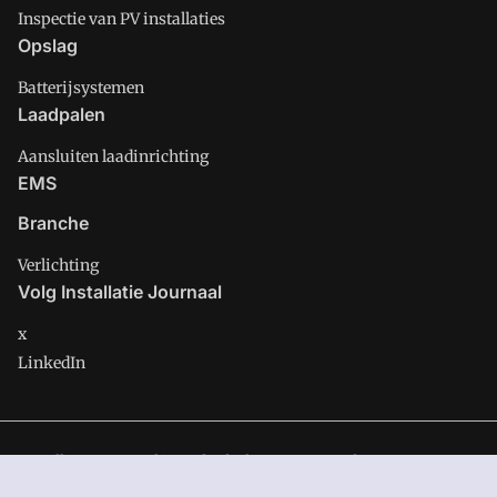
Inspectie van PV installaties
Opslag
Batterijsystemen
Laadpalen
Aansluiten laadinrichting
EMS
Branche
Verlichting
Volg Installatie Journaal
x
LinkedIn
Installatie Journaal is onderdeel van VMN media. Lees in
ons
manifest
waar VMN media voor staat. Op gebruik van deze