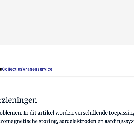
e
Collecties
Vragenservice
rzieningen
blemen. In dit artikel worden verschillende toepassi
romagnetische storing, aardelektroden en aardingssyst