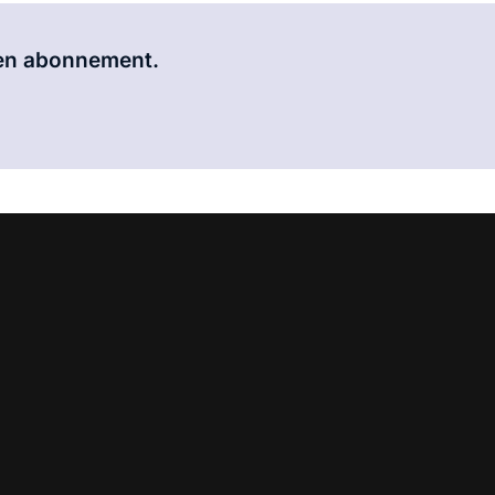
Al abonnee?
Log hier in.
 een abonnement.