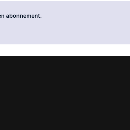
Al abonnee?
Log hier in.
 een abonnement.