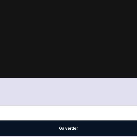
in
ons manifest
waar VMN media voor staat. Op gebruik van deze site
ellingen
Ga verder