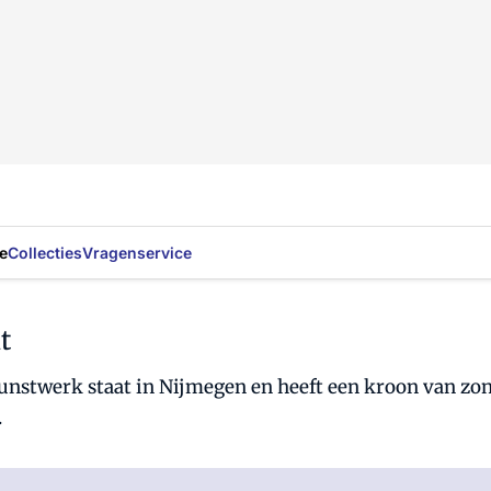
e
Collecties
Vragenservice
t
unstwerk staat in Nijmegen en heeft een kroon van zonn
.