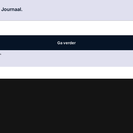
Log in
om dit artikel te lezen.
e Journaal.
Ga verder
.