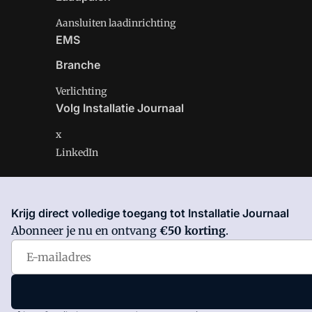
Aansluiten laadinrichting
EMS
Branche
Verlichting
Volg Installatie Journaal
x
LinkedIn
Krijg direct volledige toegang tot Installatie Journaal
Installatie Journaal is onderdeel van VMN media. Lees 
Abonneer je nu en ontvang
€50 korting
.
Voorwaarden
en
Privacy en Cookie beleid
|
Privacy inst