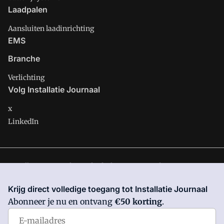
Laadpalen
Aansluiten laadinrichting
EMS
Branche
Verlichting
Volg Installatie Journaal
x
LinkedIn
Installatie Journaal is onderdeel van VMN media. Lees in
ons
manifest
waar VMN media voor staat. Op gebruik van deze
Krijg direct volledige toegang tot Installatie Journaal
site zijn de volgende regelingen van toepassing:
Algemene
Abonneer je nu en ontvang
€50 korting
.
Voorwaarden
en
Privacy en Cookie beleid
|
Privacy instellingen