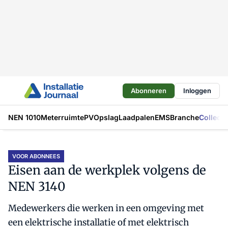
Abonneren
Inloggen
NEN 1010
Meterruimte
PV
Opslag
Laadpalen
EMS
Branche
Collecti
VOOR ABONNEES
Eisen aan de werkplek volgens de
NEN 3140
Medewerkers die werken in een omgeving met
een elektrische installatie of met elektrisch