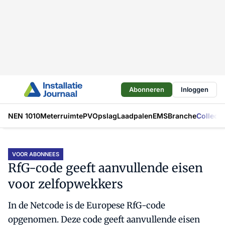
Abonneren
Inloggen
NEN 1010
Meterruimte
PV
Opslag
Laadpalen
EMS
Branche
Collecti
VOOR ABONNEES
RfG-code geeft aanvullende eisen
voor zelfopwekkers
In de Netcode is de Europese RfG-code
opgenomen. Deze code geeft aanvullende eisen