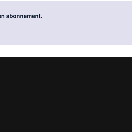
Al abonnee?
Log hier in.
 een abonnement.