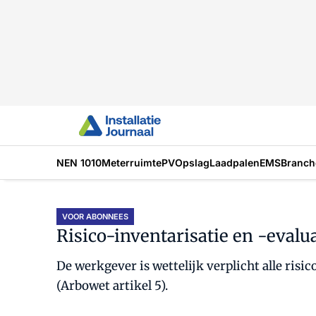
NEN 1010
Meterruimte
PV
Opslag
Laadpalen
EMS
Branch
VOOR ABONNEES
Risico-inventarisatie en -evalu
De werkgever is wettelijk verplicht alle ri
(Arbowet artikel 5).