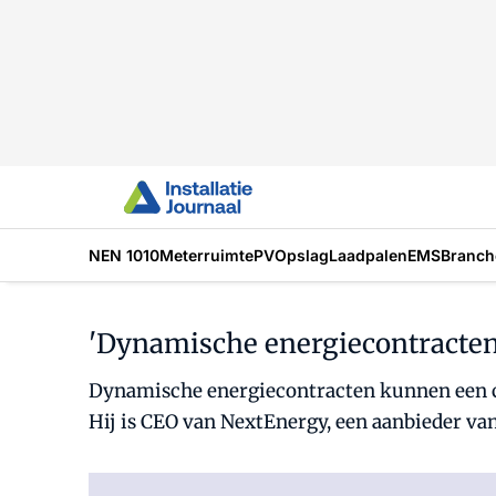
NEN 1010
Meterruimte
PV
Opslag
Laadpalen
EMS
Branch
'Dynamische energiecontracten 
Dynamische energiecontracten kunnen een cruc
Hij is CEO van NextEnergy, een aanbieder va