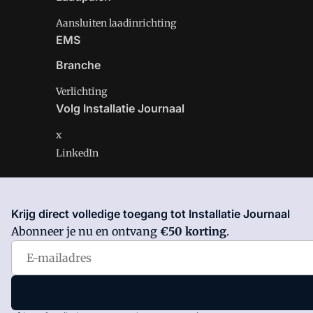
Aansluiten laadinrichting
EMS
Branche
Verlichting
Volg Installatie Journaal
x
LinkedIn
Krijg direct volledige toegang tot Installatie Journaal
Installatie Journaal is onderdeel van VMN media. Lees 
Abonneer je nu en ontvang
€50 korting
.
Voorwaarden
en
Privacy en Cookie beleid
|
Privacy inst