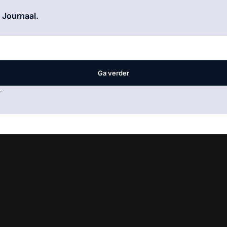
Log in
om dit artikel te lezen.
e Journaal.
Ga verder
.