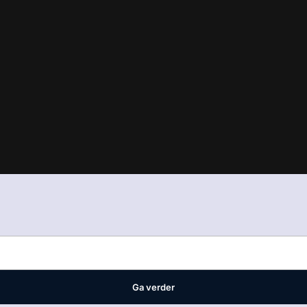
in
ons manifest
waar VMN media voor staat. Op gebruik van deze site
ellingen
Ga verder