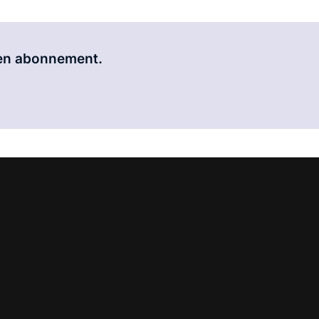
Al abonnee?
Log hier in.
 een abonnement.