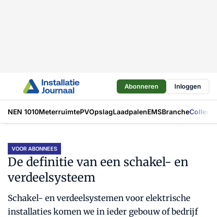
Abonneren
Inloggen
NEN 1010
Meterruimte
PV
Opslag
Laadpalen
EMS
Branche
Collecti
VOOR ABONNEES
De definitie van een schakel- en
verdeelsysteem
Schakel- en verdeelsystemen voor elektrische
installaties komen we in ieder gebouw of bedrijf