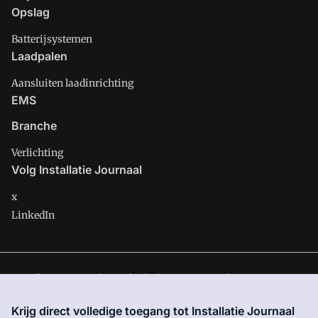
Opslag
Batterijsystemen
Laadpalen
Aansluiten laadinrichting
EMS
Branche
Verlichting
Volg Installatie Journaal
x
LinkedIn
Installatie Journaal is onderdeel van VMN media. Lees in
ons
manifest
waar VMN media voor staat. Op gebruik van deze
Krijg direct volledige toegang tot Installatie Journaal
site zijn de volgende regelingen van toepassing:
Algemene