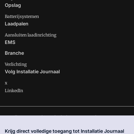
Opslag
Batterijsystemen
Laadpalen
Aansluiten laadinrichting
EMS
Branche
Verlichting
Volg Installatie Journaal
x
LinkedIn
Installatie Journaal is onderdeel van VMN media. Lees in
ons
manifest
waar VMN media voor staat. Op gebruik van deze
Krijg direct volledige toegang tot Installatie Journaal
site zijn de volgende regelingen van toepassing:
Algemene