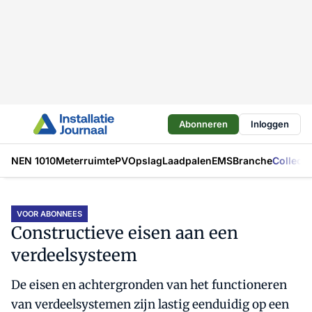
Abonneren
Inloggen
NEN 1010
Meterruimte
PV
Opslag
Laadpalen
EMS
Branche
Collecti
VOOR ABONNEES
Constructieve eisen aan een
verdeelsysteem
De eisen en achtergronden van het functioneren
van verdeelsystemen zijn lastig eenduidig op een