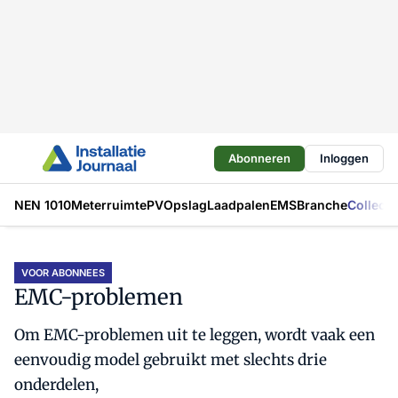
Abonneren
Inloggen
NEN 1010
Meterruimte
PV
Opslag
Laadpalen
EMS
Branche
Collecti
VOOR ABONNEES
EMC-problemen
Om EMC-problemen uit te leggen, wordt vaak een
eenvoudig model gebruikt met slechts drie
onderdelen,