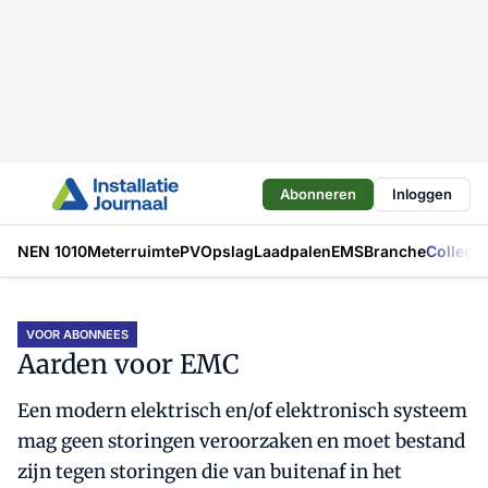
Abonneren
Inloggen
NEN 1010
Meterruimte
PV
Opslag
Laadpalen
EMS
Branche
Collecti
VOOR ABONNEES
Aarden voor EMC
Een modern elektrisch en/of elektronisch systeem
mag geen storingen veroorzaken en moet bestand
zijn tegen storingen die van buitenaf in het