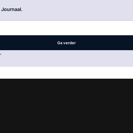
Log in
om dit artikel te lezen.
e Journaal.
Ga verder
.