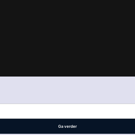
in
ons manifest
waar VMN media voor staat. Op gebruik van deze site
ellingen
Ga verder