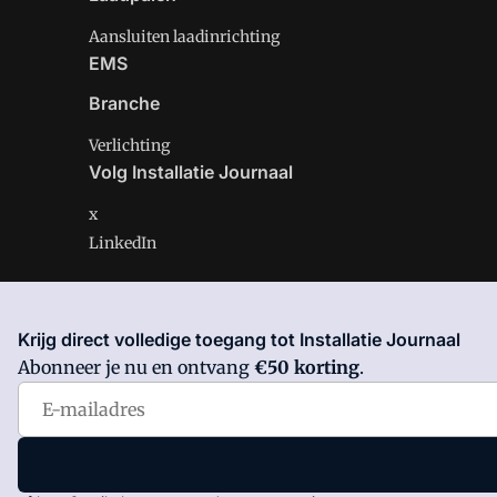
Aansluiten laadinrichting
EMS
Branche
Verlichting
Volg Installatie Journaal
x
LinkedIn
Krijg direct volledige toegang tot Installatie Journaal
Installatie Journaal is onderdeel van VMN media. Lees 
Abonneer je nu en ontvang
€50 korting
.
Voorwaarden
en
Privacy en Cookie beleid
|
Privacy inst