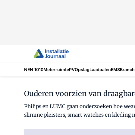
NEN 1010
Meterruimte
PV
Opslag
Laadpalen
EMS
Branch
Ouderen voorzien van draagbar
Philips en LUMC gaan onderzoeken hoe wearab
slimme pleisters, smart watches en kleding 