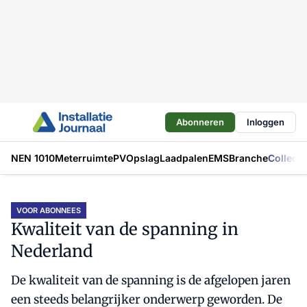
Abonneren
Inloggen
NEN 1010
Meterruimte
PV
Opslag
Laadpalen
EMS
Branche
Collecti
VOOR ABONNEES
Kwaliteit van de spanning in
Nederland
De kwaliteit van de spanning is de afgelopen jaren
een steeds belangrijker onderwerp geworden. De